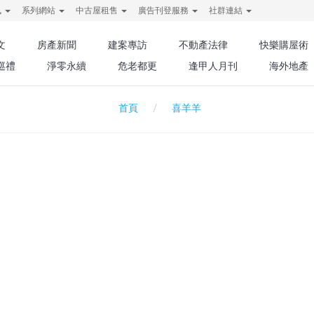
訊
系列網站
中古屋租售
廣告刊登服務
社群連結
文
房產新聞
建案專訪
不動產法律
快樂購屋術
巡禮
淨零永續
危老都更
逢甲人月刊
海外地產
喜羊羊
首頁