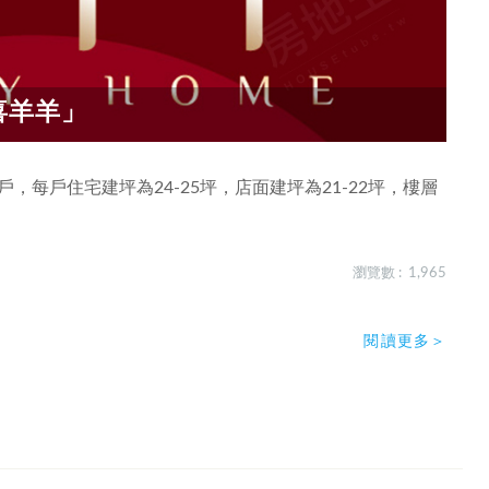
喜羊羊」
，每戶住宅建坪為24-25坪，店面建坪為21-22坪，樓層
瀏覽數 : 1,965
閱讀更多＞