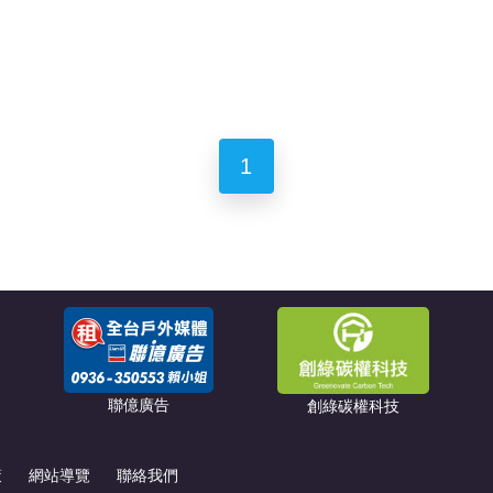
1
聯億廣告
創綠碳權科技
策
網站導覽
聯絡我們