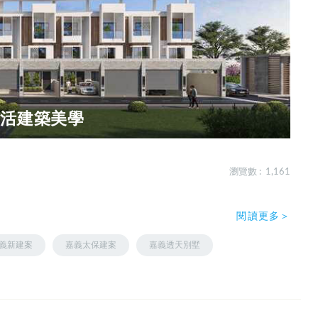
生活建築美學
瀏覽數 : 1,161
閱讀更多＞
義新建案
嘉義太保建案
嘉義透天別墅