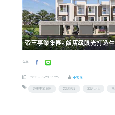
帝王事業集團- 飯店級眼光打造
分享：
2025-06-23 11:25
小客服
帝王事業集團
宏騏建設
宏騏大悅
嘉