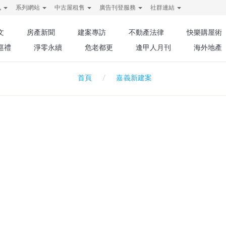
訊
系列網站
中古屋租售
廣告刊登服務
社群連結
文
房產新聞
建案專訪
不動產法律
快樂購屋術
巡禮
淨零永續
危老都更
逢甲人月刊
海外地產
嘉義新建案
首頁