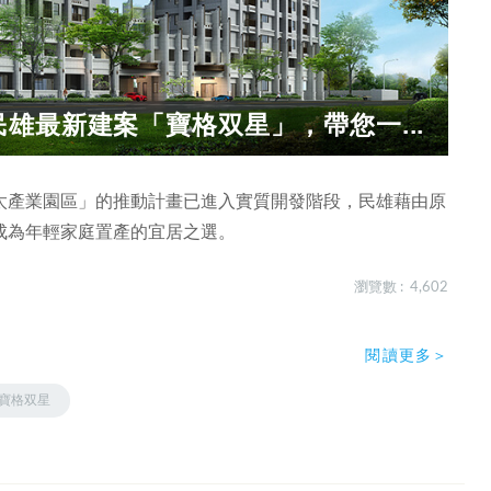
雄最新建案「寶格双星」，帶您一...
太產業園區」的推動計畫已進入實質開發階段，民雄藉由原
成為年輕家庭置產的宜居之選。
瀏覽數 : 4,602
閱讀更多＞
寶格双星