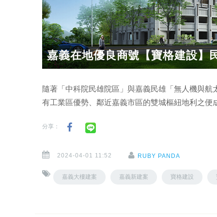
嘉義在地優良商號【寶格建設】民
隨著「中科院民雄院區」與嘉義民雄「無人機與航
有工業區優勢、鄰近嘉義市區的雙城樞紐地利之便
分享：
2024-04-01 11:52
RUBY PANDA
嘉義大樓建案
嘉義新建案
寶格建設