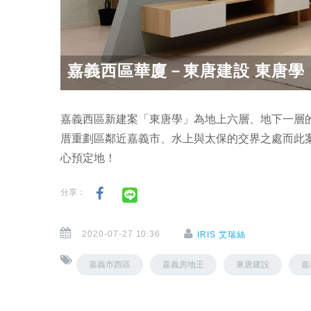
嘉義西區華廈－東唐建設 東唐學
嘉義西區新建案「東唐學」為地上六層、地下一層的
厝重劃區鄰近嘉義市、水上與太保的交界之處而此
心預定地！
分享：
2020-07-27 10:36
IRIS 艾瑞絲
嘉義市西區
嘉義房地王
東唐建設
嘉