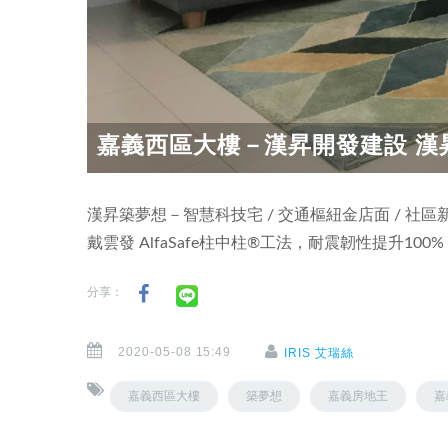
嘉義西區大樓－漢昇開發建設 漢昇
漢昇築夢想－智慧科技宅 / 交通樞紐金店面 / 社區
戴雲發 AlfaSafe柱中柱®工法，耐震韌性提升100%
分享：
2020-05-08 15:49
IRIS 艾瑞絲
嘉義西區大樓
築夢想
嘉義房地王
嘉