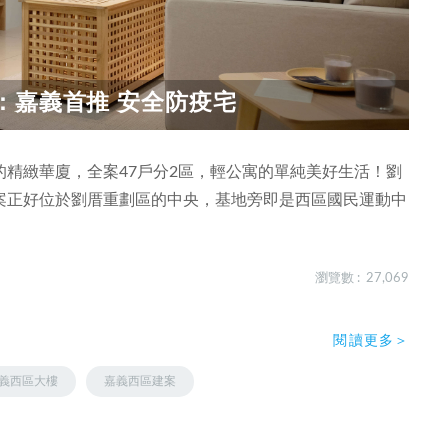
：嘉義首推 安全防疫宅
精緻華廈，全案47戶分2區，輕公寓的單純美好生活！劉
案正好位於劉厝重劃區的中央，基地旁即是西區國民運動中
瀏覽數 : 27,069
閱讀更多＞
義西區大樓
嘉義西區建案