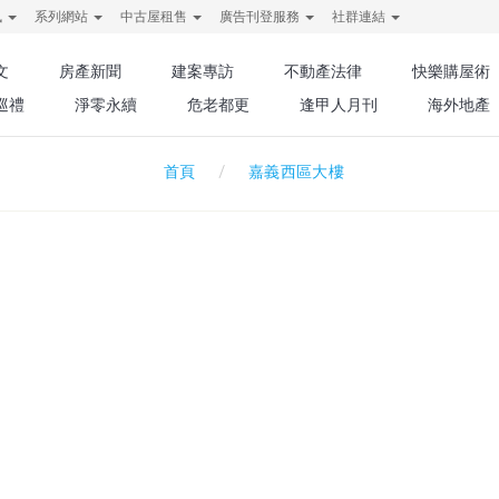
訊
系列網站
中古屋租售
廣告刊登服務
社群連結
文
房產新聞
建案專訪
不動產法律
快樂購屋術
巡禮
淨零永續
危老都更
逢甲人月刊
海外地產
嘉義西區大樓
首頁