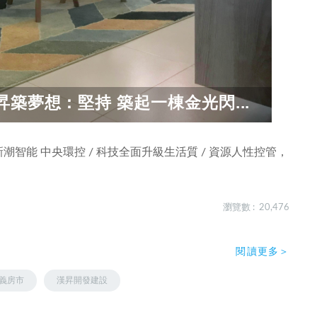
築夢想：堅持 築起一棟金光閃...
新潮智能 中央環控 / 科技全面升級生活質 / 資源人性控管，
瀏覽數 : 20,476
閱讀更多＞
義房市
漢昇開發建設