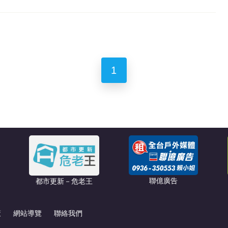
1
聯億廣告
都市更新－危老王
策
網站導覽
聯絡我們