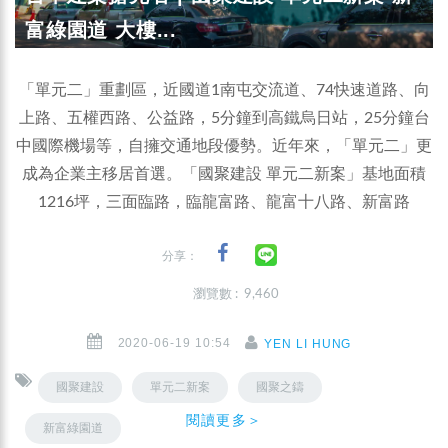
富綠園道 大樓...
「單元二」重劃區，近國道1南屯交流道、74快速道路、向
上路、五權西路、公益路，5分鐘到高鐵烏日站，25分鐘台
中國際機場等，自擁交通地段優勢。近年來，「單元二」更
成為企業主移居首選。「國聚建設 單元二新案」基地面積
1216坪，三面臨路，臨龍富路、龍富十八路、新富路
分享：
瀏覽數 : 9,460
2020-06-19 10:54
YEN LI HUNG
國聚建設
單元二新案
國聚之鑄
閱讀更多＞
新富綠園道