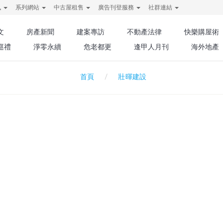
訊
系列網站
中古屋租售
廣告刊登服務
社群連結
文
房產新聞
建案專訪
不動產法律
快樂購屋術
巡禮
淨零永續
危老都更
逢甲人月刊
海外地產
壯暉建設
首頁