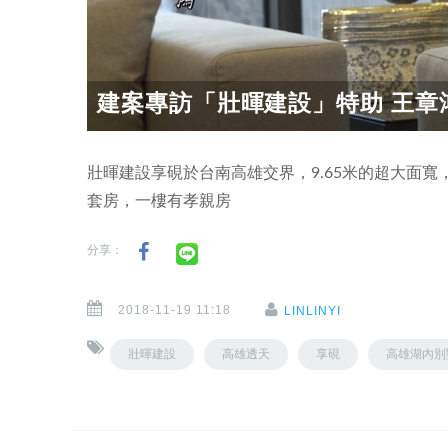
建案專訪「壯暉建設」特助 王章鴻
壯暉建設享硯於台南高雄交界，9.65米的超大面
套房，一樓有孝親房
分享：
2018-11-19 11:18
LINLINYI
壯暉建設
高雄透天
享硯
高雄湖內別