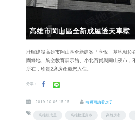
高雄市岡山區全新成屋透天車墅 
壯暉建設高雄市岡山區全新建案「享悅」基地就位
園綠地、航空教育展示館、小北百貨與岡山夜市，
所在，珍貴2席房產邀您入住。
分享：
2019-10-06 15:15
晴耕雨讀看房子
高雄新成屋
高雄捷運房市
高雄房市