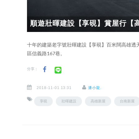
順遊壯暉建設【享硯】賞屋行【高
十年的建築老字號壯暉建設【享硯】百米闊高雄透
區信義路167巷。
分享：
2018-11-01 13:31
潘小龍.
享硯
壯暉建設
高雄新屋
台南新屋