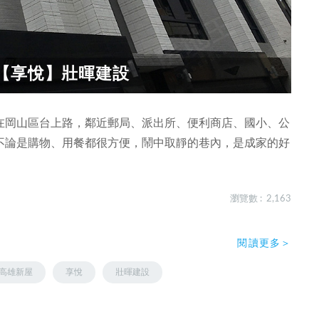
【享悅】壯暉建設
在岡山區台上路，鄰近郵局、派出所、便利商店、國小、公
不論是購物、用餐都很方便，鬧中取靜的巷內，是成家的好
瀏覽數 : 2,163
閱讀更多＞
高雄新屋
享悅
壯暉建設