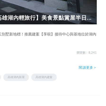
雄湖內輕旅行】美食景點賞屋半日...
天別墅新地標！推薦建案【享硯】接待中心與基地位於湖內
瀏覽數 : 8,241
閱讀更多＞
高雄湖內新屋
高雄湖內建案