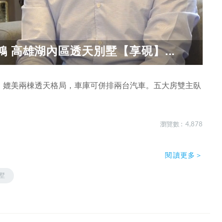
 高雄湖內區透天別墅【享硯】...
寬，媲美兩棟透天格局，車庫可併排兩台汽車。五大房雙主臥
瀏覽數 : 4,878
閱讀更多＞
墅