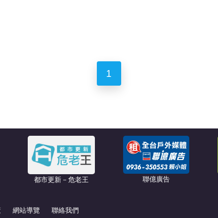
1
聯億廣告
都市更新－危老王
策
網站導覽
聯絡我們