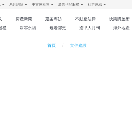
訊
系列網站
中古屋租售
廣告刊登服務
社群連結
文
房產新聞
建案專訪
不動產法律
快樂購屋術
巡禮
淨零永續
危老都更
逢甲人月刊
海外地產
大仲建設
首頁