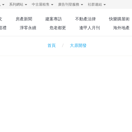
訊
系列網站
中古屋租售
廣告刊登服務
社群連結
文
房產新聞
建案專訪
不動產法律
快樂購屋術
巡禮
淨零永續
危老都更
逢甲人月刊
海外地產
大原開發
首頁