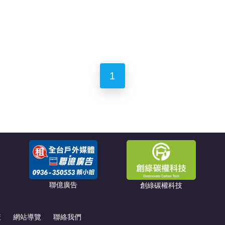
1
聯億廣告
創綠碳權科技
策
網站導覽
聯絡我們