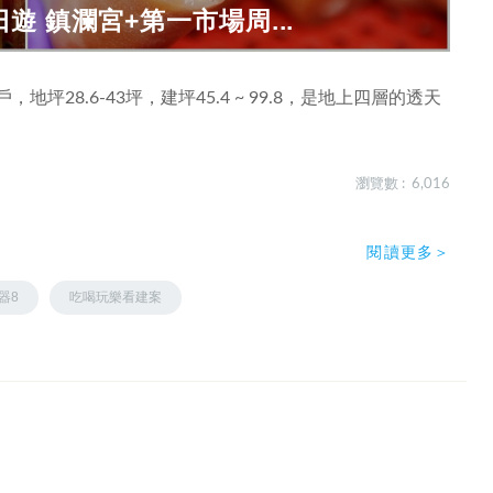
日遊 鎮瀾宮+第一市場周...
坪28.6-43坪，建坪45.4 ~ 99.8，是地上四層的透天
瀏覽數 : 6,016
閱讀更多＞
器8
吃喝玩樂看建案