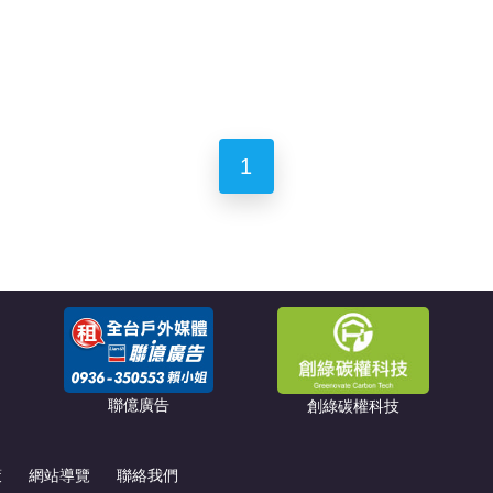
1
聯億廣告
創綠碳權科技
策
網站導覽
聯絡我們