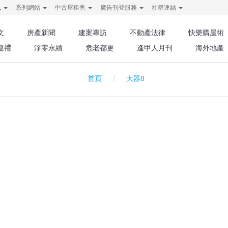
訊
系列網站
中古屋租售
廣告刊登服務
社群連結
文
房產新聞
建案專訪
不動產法律
快樂購屋術
巡禮
淨零永續
危老都更
逢甲人月刊
海外地產
大器8
首頁