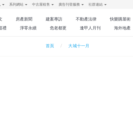
訊
系列網站
中古屋租售
廣告刊登服務
社群連結
文
房產新聞
建案專訪
不動產法律
快樂購屋術
巡禮
淨零永續
危老都更
逢甲人月刊
海外地產
大城十一月
首頁