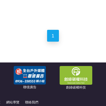
1
聯億廣告
創綠碳權科技
策
網站導覽
聯絡我們