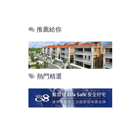
推薦給你
熱門精選