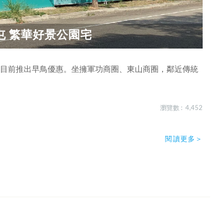
北屯 繁華好景公園宅
，目前推出早鳥優惠。坐擁軍功商圈、東山商圈，鄰近傳統
瀏覽數 : 4,452
閱讀更多＞