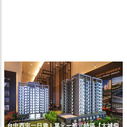
台中西屯一日遊 | 單元一裕元特區【大城仰