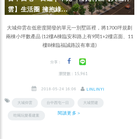
雲】生活圈 擁抱綠...
大城仰雲在低密度開發的單元一別墅區裡，將1700坪規劃
兩棟小坪數產品 (12樓A棟臨安和路上有9間1+2樓店面、11
樓B棟臨福誠路設有車道)
分享：
瀏覽數 : 15,961
2018-05-24 16:06
LINLINYI
大城仰雲
台中西屯一日
大城營建
閱讀更多＞
吃喝玩樂看建案