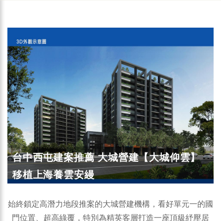
台中西屯建案推薦 大城營建【大城仰雲】
移植上海養雲安縵
始終鎖定高潛力地段推案的大城營建機構，看好單元一的國
門位置、超高綠覆，特別為精英客層打造一座頂級紓壓居