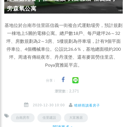
旁森氧公寓
基地位於台南市佳里區信義一街複合式運動場旁，預計規劃
一棟地上5層的電梯公寓。總戶數18戶、每戶建坪26～32
坪、房數規劃為2～3房、1樓規劃為停車場，計有9個平面
停車位、4個機械車位。公設比26.6％，基地總面積約200
坪。周邊有傳統夜市、丹丹漢堡、還有麥當勞佳里店、
Poya寶雅延平店。
分享：
瀏覽數 : 2,371
2020-12-30 10:00
晴耕雨讀看房子
台南房市
佳里建設
大富雅居
閱讀更多＞