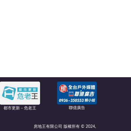
聯億廣告
都市更新－危老王
房地王有限公司 版權所有 © 2024,