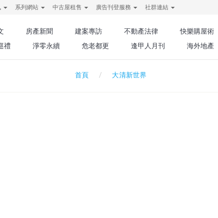
訊
系列網站
中古屋租售
廣告刊登服務
社群連結
文
房產新聞
建案專訪
不動產法律
快樂購屋術
巡禮
淨零永續
危老都更
逢甲人月刊
海外地產
大清新世界
首頁