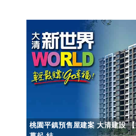
桃園平鎮預售屋建案 大清建設 【
萬起‧結...