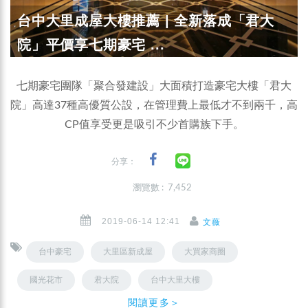
台中大里成屋大樓推薦 | 全新落成「君大
院」平價享七期豪宅 ...
七期豪宅團隊「聚合發建設」大面積打造豪宅大樓「君大
院」高達37種高優質公設，在管理費上最低才不到兩千，高
CP值享受更是吸引不少首購族下手。
分享：
瀏覽數 : 7,452
2019-06-14 12:41
文薇
台中豪宅
大里區新成屋
大買家商圈
國光花市
君大院
台中大里大樓
閱讀更多＞