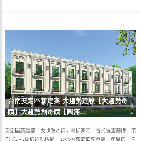
台南安定區新建案 大趨勢建設【大趨勢奇
蹟】大趨勢創奇蹟【圓滿...
安定區新建案「大趨勢奇蹟」電梯豪宅、筏式抗震基礎、預
選式3~5套房規劃格局、3米6挑高豪華客餐廳、孝親房、戶