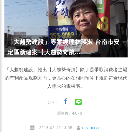
「大趨勢建設」專案經理林瑛淑 台南市安
定區新建案【大趨勢奇蹟...
「大趨勢建設」推出【大趨勢奇蹟】除了是爭取消費者進場
的有利產品規劃方向，更貼心的在相同預算下規劃符合現代
人需求的電梯宅。
分享：
瀏覽數 : 4,078
2016-03-10 14:05
LINLINYI