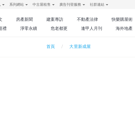
訊
系列網站
中古屋租售
廣告刊登服務
社群連結
文
房產新聞
建案專訪
不動產法律
快樂購屋術
巡禮
淨零永續
危老都更
逢甲人月刊
海外地產
大里新成屋
首頁