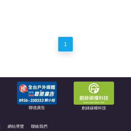
1
聯億廣告
創綠碳權科技
策
網站導覽
聯絡我們