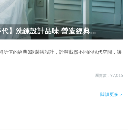
代】洗鍊設計品味 營造經典...
超所值的經典8款裝潢設計，詮釋截然不同的現代空間，讓
瀏覽數 : 97,015
閱讀更多＞