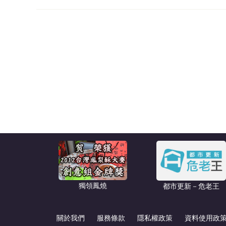
獨領鳳燒
都市更新－危老王
關於我們
服務條款
隱私權政策
資料使用政