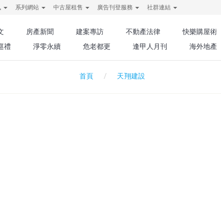
訊
系列網站
中古屋租售
廣告刊登服務
社群連結
文
房產新聞
建案專訪
不動產法律
快樂購屋術
巡禮
淨零永續
危老都更
逢甲人月刊
海外地產
天翔建設
首頁