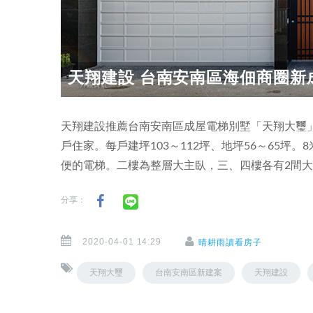
天翔建設 台南安南區海佃商圈新
天翔建設推薦台南安南區成屋電梯別墅「天翔大璽」，
戶住家。每戶建坪103～112坪、地坪56～65坪
便的電梯。二樓為整層大主臥，三、四樓各有2間
分享：
2020-04-01 14:29
晴耕雨讀看房子
天翔大璽
台南安南區新建案
天翔建設