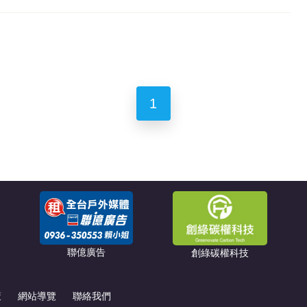
1
聯億廣告
創綠碳權科技
策
網站導覽
聯絡我們