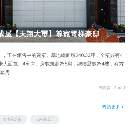
成屋【天翔大璽】尊寵電梯豪邸
正在銷售中的建案。基地總面積240.53坪，全案共有4
。8米大面寬、4車庫、房數規劃為5房，總樓層數為4樓，有方
大套房
瀏覽數 : 1,630
閱讀更多＞
安南區房市
安南區透天