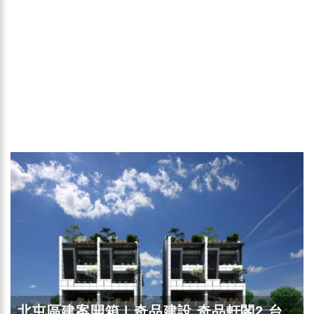
北屯區建案開箱 | 奇品建設 奇品軒閣2 台