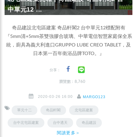
中單元12 ...
奇品建設北屯區建案 奇品軒閣2 台中單元12標配附有
『5mm清+5mm茶雙強膠合玻璃、中華電信智慧家庭保全系
統，廚具為義大利進口GRUPPO LUBE CREO TABLET，及
日本第一百年衛浴品牌TOTO。』
分享：
瀏覽數 : 8,760
2020-03-26 16:00
MARGO123
單元十二
奇品軒閣
北屯區建案
台中北屯區建案
台中透天
奇品建設
閱讀更多＞