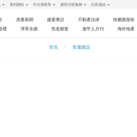
訊
系列網站
中古屋租售
廣告刊登服務
社群連結
文
房產新聞
建案專訪
不動產法律
快樂購屋術
巡禮
淨零永續
危老都更
逢甲人月刊
海外地產
奕慶建設
首頁