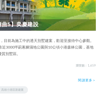
舞曲5】奕慶建設
」，目前為施工中的透天別墅建案，歡迎至接待中心參觀。
近3000坪莿蔥腳濕地公園與10公頃小港森林公園，基地
優質別墅區。
瀏覽數 : 1,659
閱讀更多＞
高雄小港區新建案