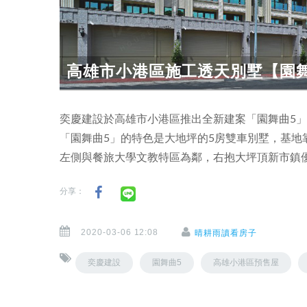
高雄市小港區施工透天別墅【園
奕慶建設於高雄市小港區推出全新建案「園舞曲5
「園舞曲5」的特色是大地坪的5房雙車別墅，基地靠
左側與餐旅大學文教特區為鄰，右抱大坪頂新市鎮
分享：
2020-03-06 12:08
晴耕雨讀看房子
奕慶建設
園舞曲5
高雄小港區預售屋