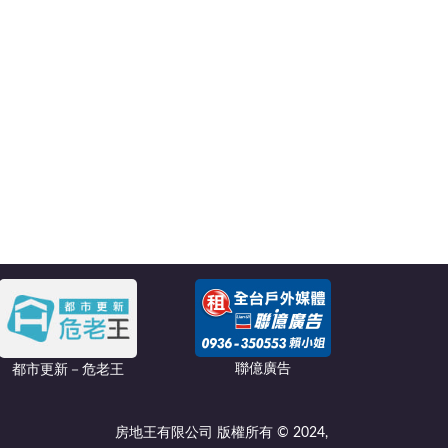
聯億廣告
都市更新－危老王
房地王有限公司 版權所有 © 2024,