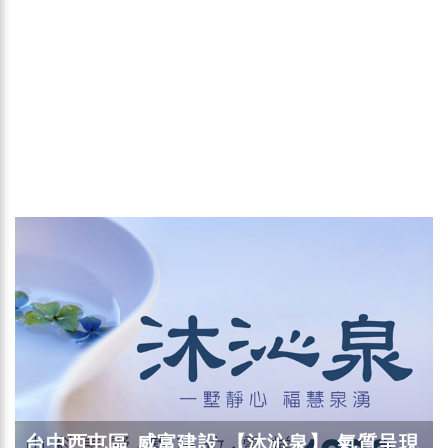
台中西屯區 威富建設 【沐沁泉】 氣質呈現