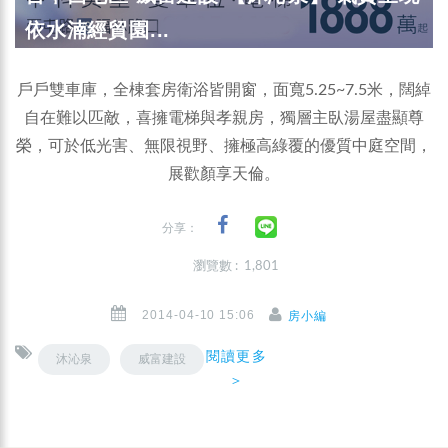
依水湳經貿園...
戶戶雙車庫，全棟套房衛浴皆開窗，面寬5.25~7.5米，闊綽
自在難以匹敵，喜擁電梯與孝親房，獨層主臥湯屋盡顯尊
榮，可於低光害、無限視野、擁極高綠覆的優質中庭空間，
展歡顏享天倫。
分享：
瀏覽數 : 1,801
2014-04-10 15:06
房小編
閱讀更多
沐沁泉
威富建設
＞