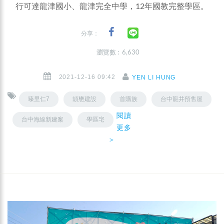
行可達龍津國小、龍津完全中學，12年國教完整學區。
分享：
瀏覽數 : 6,630
2021-12-16 09:42
YEN LI HUNG
臻里仁7
頡懋建設
首購族
台中龍井預售屋
閱讀
台中海線新建案
學區宅
更多
＞