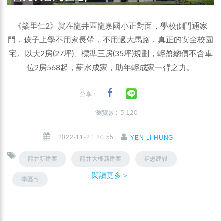
《築里仁2》就在龍井區龍泉國小正對面，學校側門通家
門，孩子上學不用家長帶，不用過大馬路，真正的安全校園
宅。以大2房(27坪)、標準三房(35坪)規劃，輕盈總價不含車
位2房568起，薪水成家，助年輕成家一臂之力。
分享：
瀏覽數 : 5,120
2022-11-21 20:55
YEN LI HUNG
龍井新建案
龍井大樓新建案
鉅懋建設
閱讀更多＞
學區宅