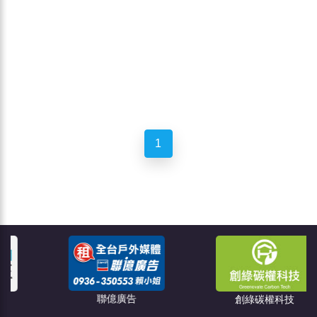
1
聯億廣告
創綠碳權科技