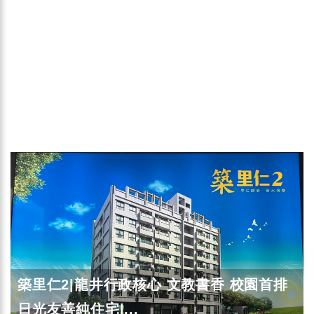
築里仁2|龍井行政核心 文教書香 校園首排
日光友善純住宅|...