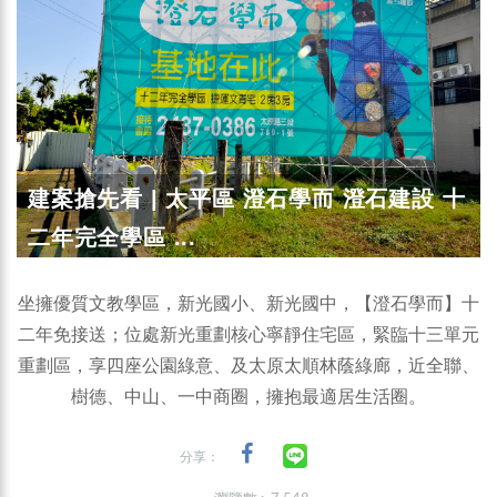
建案搶先看 | 太平區 澄石學而 澄石建設 十
二年完全學區 ...
坐擁優質文教學區，新光國小、新光國中，【澄石學而】十
二年免接送；位處新光重劃核心寧靜住宅區，緊臨十三單元
重劃區，享四座公園綠意、及太原太順林蔭綠廊，近全聯、
樹德、中山、一中商圈，擁抱最適居生活圈。
分享：