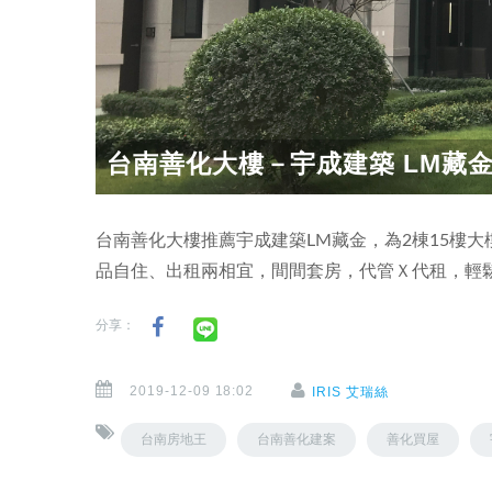
台南善化大樓－宇成建築 LM藏金
台南善化大樓推薦宇成建築LM藏金，為2棟15樓
品自住、出租兩相宜，間間套房，代管Ｘ代租，輕
分享：
2019-12-09 18:02
IRIS 艾瑞絲
台南房地王
台南善化建案
善化買屋