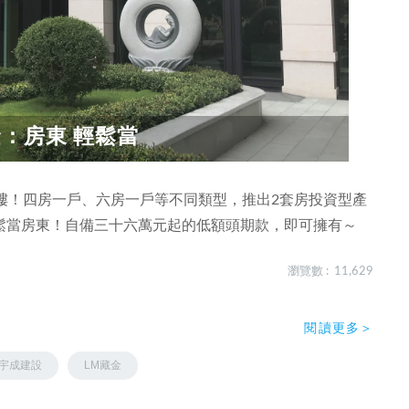
：房東 輕鬆當
大樓！四房一戶、六房一戶等不同類型，推出2套房投資型產
鬆當房東！自備三十六萬元起的低額頭期款，即可擁有～
瀏覽數 : 11,629
閱讀更多＞
宇成建設
LM藏金