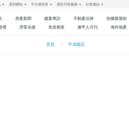
訊
系列網站
中古屋租售
廣告刊登服務
社群連結
文
房產新聞
建案專訪
不動產法律
快樂購屋術
巡禮
淨零永續
危老都更
逢甲人月刊
海外地產
宇成建設
首頁