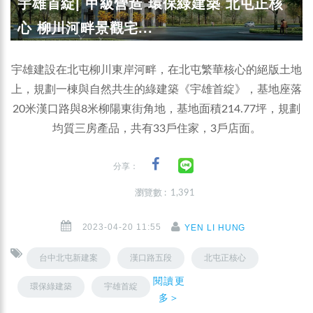
宇雄首綻| 甲級營造 環保綠建築 北屯正核
心 柳川河畔景觀宅...
宇雄建設在北屯柳川東岸河畔，在北屯繁華核心的絕版土地
上，規劃一棟與自然共生的綠建築《宇雄首綻》，基地座落
20米漢口路與8米柳陽東街角地，基地面積214.77坪，規劃
均質三房產品，共有33戶住家，3戶店面。
分享：
瀏覽數 : 1,391
2023-04-20 11:55
YEN LI HUNG
台中北屯新建案
漢口路五段
北屯正核心
閱讀更
環保綠建築
宇雄首綻
多＞