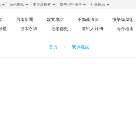
訊
系列網站
中古屋租售
廣告刊登服務
社群連結
文
房產新聞
建案專訪
不動產法律
快樂購屋術
巡禮
淨零永續
危老都更
逢甲人月刊
海外地產
安興建設
首頁