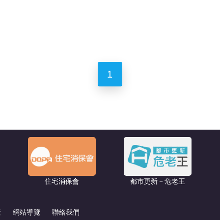
1
住宅消保會
都市更新－危老王
策
網站導覽
聯絡我們