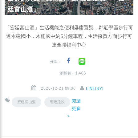
廷富山滙」
「宏廷富山滙」生活機能之便利毋庸置疑，鄰近學區步行可
達永建國小，木柵國中約5分鐘車程，生活採買方面步行可
達全聯福利中心
分享：
瀏覽數 : 1,408
2020-12-21 09:06
LINLINYI
閱讀
宏廷富山滙
宏廷建設
更多
＞