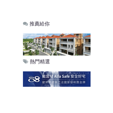
推薦給你
熱門精選