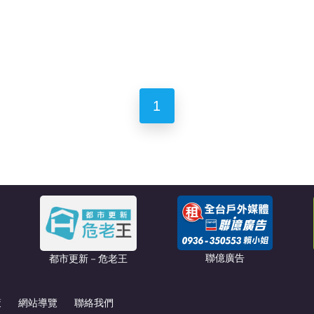
1
聯億廣告
都市更新－危老王
策
網站導覽
聯絡我們