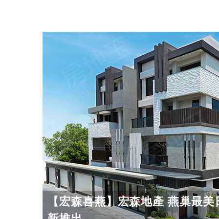
【宏森喜燕】宏森地產 燕巢最美
新推出