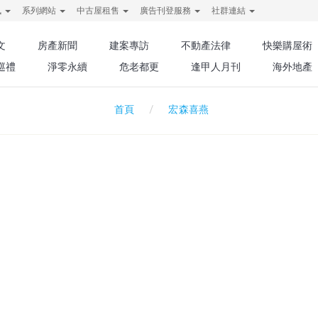
訊
系列網站
中古屋租售
廣告刊登服務
社群連結
文
房產新聞
建案專訪
不動產法律
快樂購屋術
巡禮
淨零永續
危老都更
逢甲人月刊
海外地產
宏森喜燕
首頁