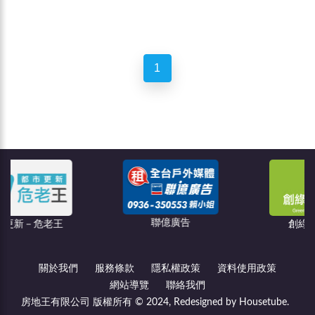
1
聯億廣告
老王
創綠碳權科技
關於我們
服務條款
隱私權政策
資料使用政策
網站導覽
聯絡我們
房地王有限公司 版權所有 © 2024, Redesigned by Housetube.