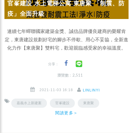
官峯建設 水上電梯公寓 東唐聚 「制震、防
疫」全面升級
連續七年蟬聯國家建築金獎、誠信品牌優良建商的榮耀肯
定，東唐建設規劃好宅的腳步不停歇、用心不妥協，全新進
化力作【東唐聚】雙料宅，歡迎親臨感受家的幸福溫度。
分享：
瀏覽數 : 2,511
2021-11-03 16:18
LINLINYI
嘉義水上新建案
官峯建設
東唐聚
閱讀更多＞