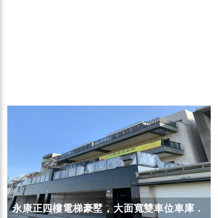
永康正四樓電梯豪墅，大面寬雙車位車庫．