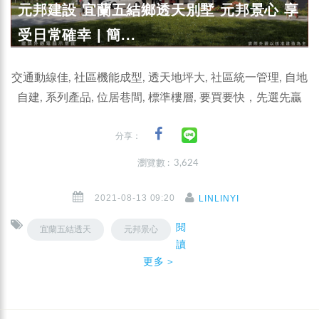
元邦建設 宜蘭五結鄉透天別墅 元邦景心 享
受日常確幸 | 簡...
交通動線佳, 社區機能成型, 透天地坪大, 社區統一管理, 自地
自建, 系列產品, 位居巷間, 標準樓層, 要買要快，先選先贏
分享：
瀏覽數 : 3,624
2021-08-13 09:20
LINLINYI
閱
宜蘭五結透天
元邦景心
讀
更多＞