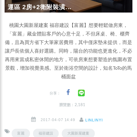
運區 2房+2衛附裝潢...
桃園大園新屋建案 福容建設【富麗】想要輕鬆做房東，
「富麗」藏金體貼客戶的心意十足，不但床桌、椅、櫃齊
備，且為買方省下大筆家居費用，其中僅床墊未提供，而是
讓戶長依個人喜好選購。同時，陽台的功能也更進化，不必
再用來當成私密休閒的地方，可依房東想要塑造的氛圍布置
景觀，增加視覺美感。至於衛浴空間的設計，知名ToTo的馬
桶面盆
分享：
瀏覽數 : 2,181
2017-04-07 14:49
LINLINYI
富麗
福容建設
大園新屋建案