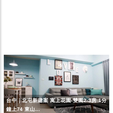
台中｜北屯新建案 寓上花園-雙園2-3房 1分
鐘上74 東山...