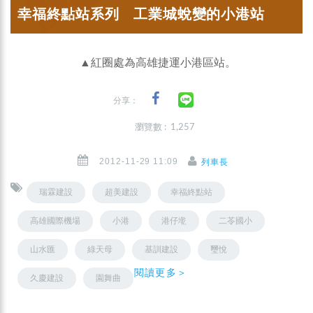
幸福終點站系列 工業城蛻變的小港站
▲紅圈處為高雄捷運小港區站。
分享：
瀏覽數 : 1,257
2012-11-29 11:09
列車長
瑞霖建設
超美建設
幸福終點站
高雄國際機場
小港
港仔墘
二苓國小
山水匯
綠天母
基訓建設
璽悅
閱讀更多＞
久慶建設
園舞曲