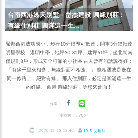
台南西港透天別墅－岱杰建設 圓緣別莊：
有緣住別莊 圓滿這一生...
緊鄰西港成功國小，步行10分鐘即可抵達，開車3分鐘抵達
明星學校－港明中學，地坪30-32坪、建坪61坪，坐北朝南
僅規劃8戶，形成安全可靠的小社區 古人曾有句話說得好：
「有緣千里來相會，無緣對面不相逢。」 能相遇或是走在
同一條路上，絕對有緣。 那入住別莊，必定是圓滿這一生
的好緣。 西港 圓緣別莊，等您來會面！
分享：
瀏覽數 : 3,906
2020-11-18 12:40
IRIS 艾瑞絲