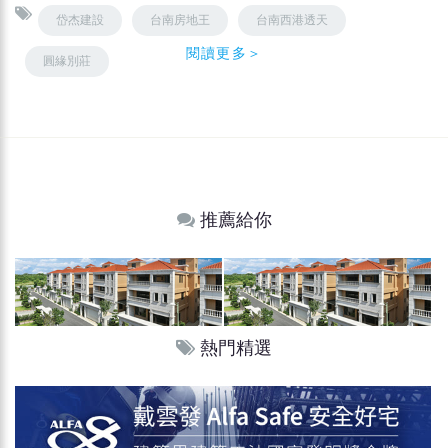
岱杰建設
台南房地王
台南西港透天
閱讀更多＞
圓緣別莊
推薦給你
熱門精選