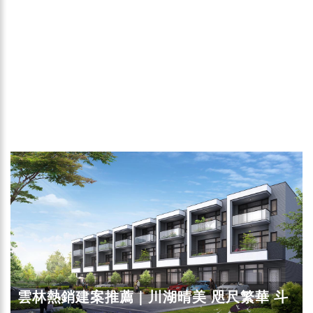
雲林熱銷建案推薦｜川湖晴美 咫尺繁華 斗