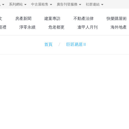
訊
系列網站
中古屋租售
廣告刊登服務
社群連結
文
房產新聞
建案專訪
不動產法律
快樂購屋術
巡禮
淨零永續
危老都更
逢甲人月刊
海外地產
巨匠易居Ⅱ
首頁