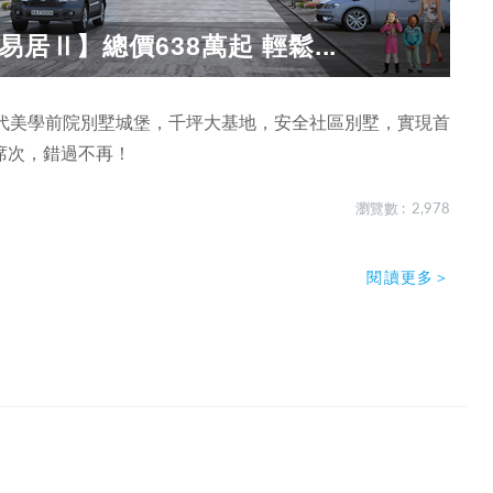
居Ⅱ】總價638萬起 輕鬆...
現代美學前院別墅城堡，千坪大基地，安全社區別墅，實現首
席次，錯過不再！
瀏覽數 : 2,978
閱讀更多＞