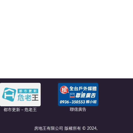
聯億廣告
都市更新－危老王
房地王有限公司 版權所有 © 2024,