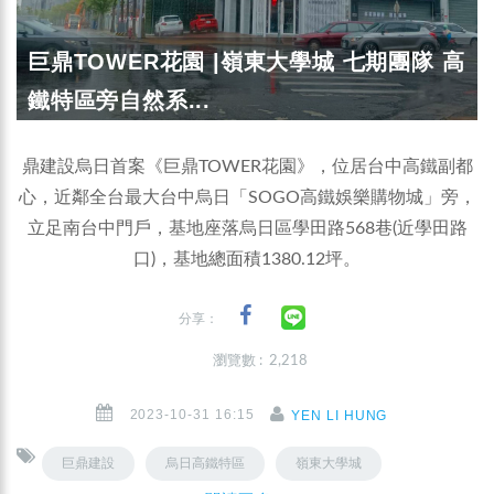
巨鼎TOWER花園 |嶺東大學城 七期團隊 高
鐵特區旁自然系...
鼎建設烏日首案《巨鼎TOWER花園》，位居台中高鐵副都
心，近鄰全台最大台中烏日「SOGO高鐵娛樂購物城」旁，
立足南台中門戶，基地座落烏日區學田路568巷(近學田路
口)，基地總面積1380.12坪。
分享：
瀏覽數 : 2,218
2023-10-31 16:15
YEN LI HUNG
巨鼎建設
烏日高鐵特區
嶺東大學城