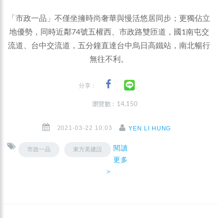
「市政一品」不僅坐擁時尚奢華與慢活悠居同步；更獨佔立
地優勢，同時近鄰74號五權西、市政路雙匝道，國1南屯交
流道、台中交流道，五分鐘直達台中烏日高鐵站，南北暢行
無往不利。
分享：
瀏覽數 : 14,150
2021-03-22 10:03
YEN LI HUNG
閱讀
市政一品
東方美建設
更多
＞