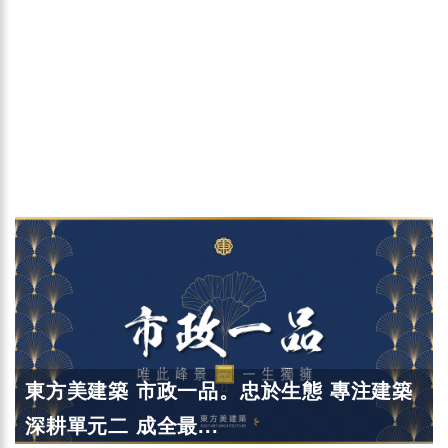
東方美建築 市政一品。忠於生態 專注建築
深耕單元二 成全最...