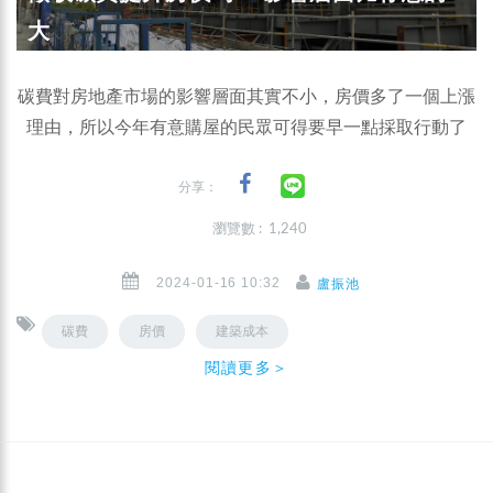
大
碳費對房地產市場的影響層面其實不小，房價多了一個上漲
理由，所以今年有意購屋的民眾可得要早一點採取行動了
分享：
瀏覽數 : 1,240
2024-01-16 10:32
盧振池
碳費
房價
建築成本
閱讀更多＞