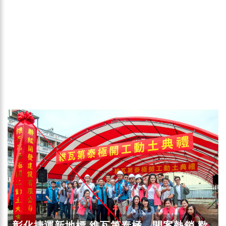
彰化捷運新地標 維瓦第泰極。開案熱銷 歡