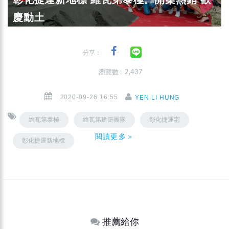
慶動土
分享：
瀏覽數 : 2,437
2020-09-26 16:55
YEN LI HUNG
維瓦第泰極
維瓦第建築團隊
彰化捷運宅
閱讀更多＞
彰化捷運新地標
推薦給你