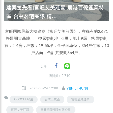
建案搶先看|富旺艾美莊園 鹿港百億產業特
區 台中名宅團隊 精...
富旺國際最新大樓建案《富旺艾美莊園》，在稀有的2,671
坪壯闊大基地上，樓層規劃地下2層，地上9層，格局規劃
有：2-4房，坪數：19-55坪，全平面車位，354戶住家，10
戶店面，合計共規劃364戶。
分享：
瀏覽數 : 2,710
2023-05-24 12:00
YEN LI HUNG
GOOGLE彰濱
彰濱工業區
富旺鹿港造鎮
富旺艾美莊園
富旺國際開發有限公司