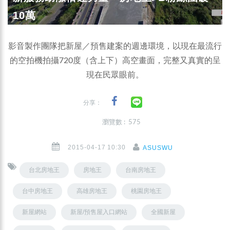
10萬
影音製作團隊把新屋／預售建案的週邊環境，以現在最流行
的空拍機拍攝720度（含上下）高空畫面，完整又真實的呈
現在民眾眼前。
分享：
瀏覽數 : 575
2015-04-17 10:30
ASUSWU
台北房地王
房地王
台南房地王
台中房地王
高雄房地王
桃園房地王
新屋網站
新屋/預售屋入口網站
全國新屋