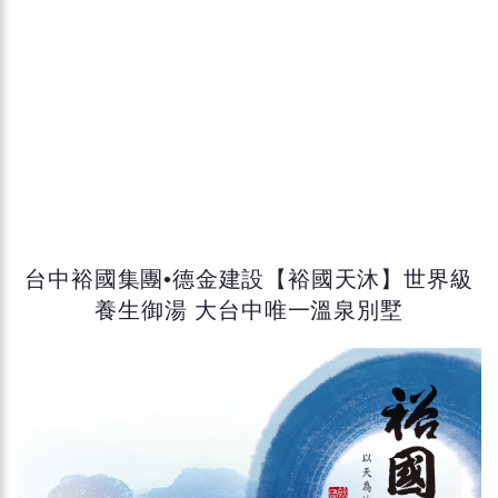
台中裕國集團•德金建設【裕國天沐】世界級
養生御湯 大台中唯一溫泉別墅