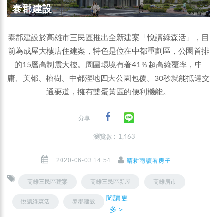
泰郡建設
泰郡建設於高雄市三民區推出全新建案「悅讀綠森活」，目
前為成屋大樓店住建案，特色是位在中都重劃區，公園首排
的15層高制震大樓。周圍環境有著41％超高綠覆率，中
庸、美都、榕樹、中都溼地四大公園包覆。30秒就能抵達交
通要道，擁有雙蛋黃區的便利機能。
分享：
瀏覽數 : 1,463
2020-06-03 14:54
晴耕雨讀看房子
高雄三民區建案
高雄三民區新屋
高雄房市
閱讀更
悅讀綠森活
泰郡建設
多＞