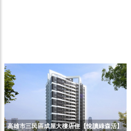
高雄市三民區成屋大樓店住【悅讀綠森活】