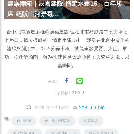
建案開箱 | 辰嘉建設 情定水蓮15。百年珍
席 絕版山河景觀...
台中北屯新建案推薦辰嘉建設 位在北屯祥順路二段與軍福
七路口，情人橋畔的【情定水蓮15】，隱身在北台中最美的
濃綠悠閒之中。3～5分鐘車程，就能串起景賢、東山、軍
功、樹孝等商圈、台74快速道路太原匝道；入繁華之境，只
需瞬間。
分享：
瀏覽數 : 21,018
2019-10-02 15:32
YEN LI HUNG
台中新屋
台中北屯新建案
辰嘉建設
情定水蓮NO15
情定水蓮NO.12
情定水蓮NO13