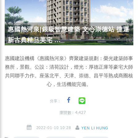
惠國熱河泉|銀級智慧建築 文心崇德站 捷運
新古典精品美宅 ...
惠國建設機構《惠國熱河泉》齊聚建築規劃：榮光建築師事
務所，景觀、公設：清荷設計，燈光：厚德正庫等豪宅大師
共同聯手力作。座落北平、天津、崇德、昌平等熟成商圈核
心，生活機能完備。
分享：
瀏覽數 : 4,427
2022-01-10 10:28
YEN LI HUNG