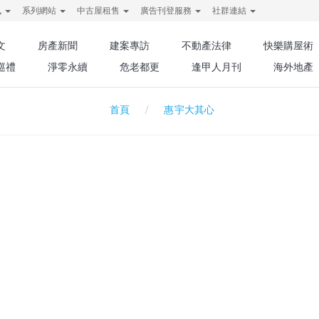
訊
系列網站
中古屋租售
廣告刊登服務
社群連結
文
房產新聞
建案專訪
不動產法律
快樂購屋術
巡禮
淨零永續
危老都更
逢甲人月刊
海外地產
惠宇大其心
首頁