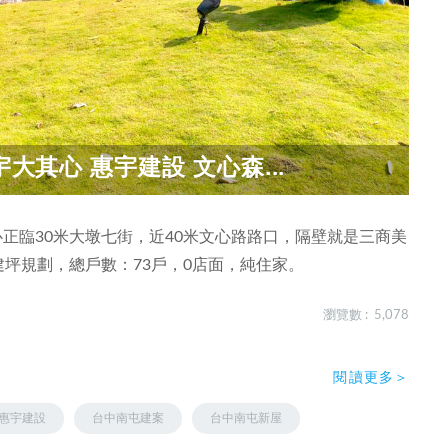
大其心 惠宇建設 文心森...
心正臨30米大墩七街，近40米文心路路口，隔壁就是三商美
坪建坪規劃，總戶數：73戶，0店面，純住家。
瀏覽數 : 5,078
閱讀更多＞
惠宇建設
台中南屯建案
台中南屯新屋