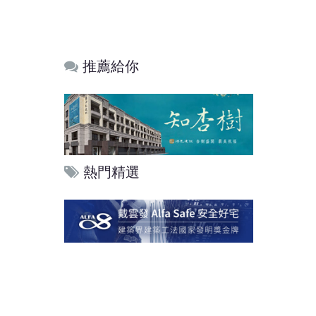
推薦給你
熱門精選