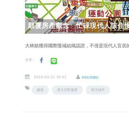
顛覆房產觀念 忙碌現代人該住
大林鎮獲得國際慢城組織認證，不僅是現代人宜居
分享：
2016-03-31 15:41
ASUSWU
建案
透天別墅建案
慢活城市