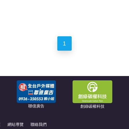
1
聯億廣告
創綠碳權科技
策
網站導覽
聯絡我們