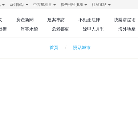
訊
系列網站
中古屋租售
廣告刊登服務
社群連結
文
房產新聞
建案專訪
不動產法律
快樂購屋術
巡禮
淨零永續
危老都更
逢甲人月刊
海外地產
慢活城市
首頁