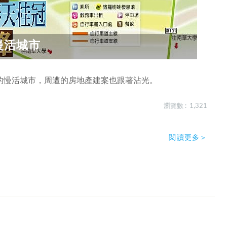
慢活城市
的慢活城市，周遭的房地產建案也跟著沾光。
瀏覽數 : 1,321
閱讀更多＞