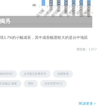
獨秀
現1.7%的小幅成長，其中成長幅度較大的是台中地區
瀏覽數 : 1,057
鵬程NEW1
全球股災影響房市
成屋降價
乾鼎建設 建案
樸莊
站前美墅NO.2
閱讀更多＞