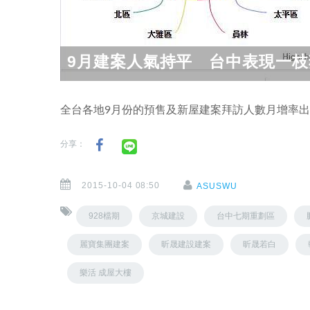
9月建案人氣持平 台中表現一枝
全台各地9月份的預售及新屋建案拜訪人數月增率出
分享：
2015-10-04 08:50
ASUSWU
928檔期
京城建設
台中七期重劃區
麗寶集團建案
昕晟建設建案
昕晟若白
樂活 成屋大樓