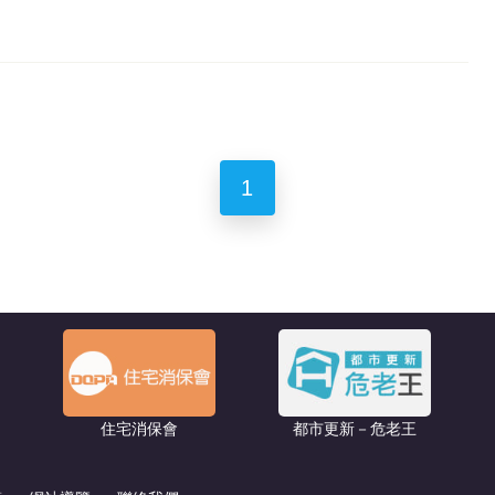
1
住宅消保會
都市更新－危老王