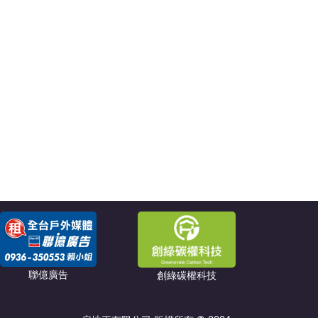
聯億廣告
創綠碳權科技