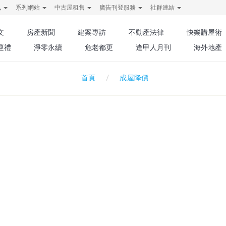
訊
系列網站
中古屋租售
廣告刊登服務
社群連結
文
房產新聞
建案專訪
不動產法律
快樂購屋術
巡禮
淨零永續
危老都更
逢甲人月刊
海外地產
成屋降價
首頁