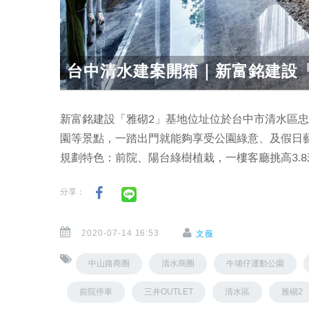
台中清水建案開箱｜新富銘建設「雅
新富銘建設「雅砌2」基地位址位於台中市清水區
園等景點，一踏出門就能夠享受公園綠意、及假日
規劃特色：前院、陽台綠樹植栽，一樓客廳挑高3.
分享：
2020-07-14 16:53
文薇
中山路商圈
清水商圈
牛埔仔運動公園
前院停車
三井OUTLET
清水區
雅砌2