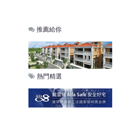
推薦給你
熱門精選