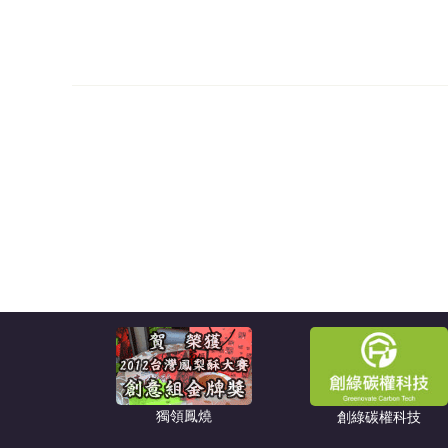
獨領鳳燒
創綠碳權科技