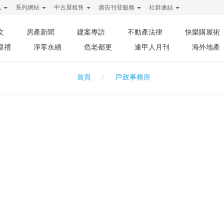
訊
系列網站
中古屋租售
廣告刊登服務
社群連結
文
房產新聞
建案專訪
不動產法律
快樂購屋術
巡禮
淨零永續
危老都更
逢甲人月刊
海外地產
戶政事務所
首頁