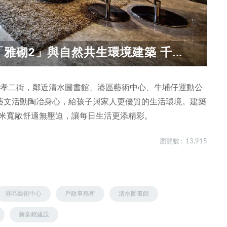
砌2」與自然共生環境建築 千...
忠孝二街，鄰近清水圖書館、港區藝術中心、牛埔仔運動公
藝文活動陶冶身心，給孩子與家人更優質的生活環境。建築
8米寬敞舒適無壓迫，讓每日生活更添精彩。
瀏覽數 : 13,915
港區藝術中心
戶政事務所
清水圖書館
新富銘建設