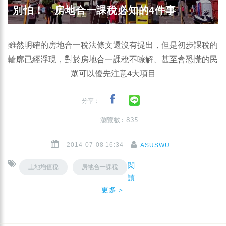
別怕！ 房地合一課稅必知的4件事
雖然明確的房地合一稅法條文還沒有提出，但是初步課稅的
輪廓已經浮現，對於房地合一課稅不暸解、甚至會恐慌的民
眾可以優先注意4大項目
分享：
瀏覽數 : 835
2014-07-08 16:34
ASUSWU
閱
土地增值稅
房地合一課稅
讀
更多＞